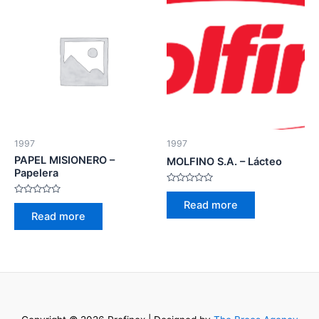
1997
1997
PAPEL MISIONERO –
MOLFINO S.A. – Lácteo
Papelera
Rated
0
Rated
Read more
out
0
Read more
of
out
5
of
5