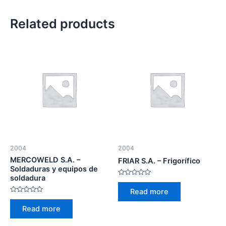
Related products
2004
2004
MERCOWELD S.A. –
FRIAR S.A. – Frigorífico
Soldaduras y equipos de
soldadura
Rated
0
Read more
out
Rated
of
0
5
Read more
out
of
5