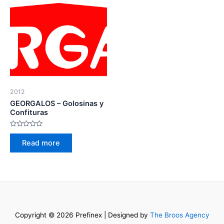
2012
GEORGALOS – Golosinas y
Confituras
Rated
0
Read more
out
of
5
Copyright © 2026 Prefinex | Designed by
The Broos Agency