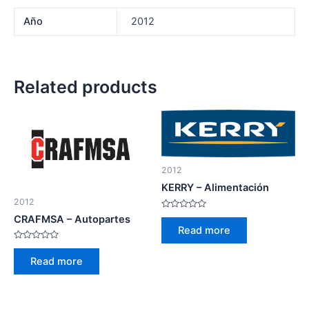
Año
2012
Related products
2012
KERRY – Alimentación
2012
Rated
CRAFMSA – Autopartes
0
Read more
out
of
Rated
5
0
Read more
out
of
5