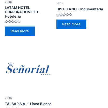
2016
2016
LATAM HOTEL
DISTEFANO – Indumentaria
CORPORATION LTD-
Hotelería
Rated
0
Read more
out
Rated
of
0
Read more
5
out
of
5
2016
TALSAR S.A. – Línea Blanca