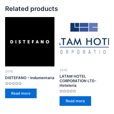
Related products
2016
2016
LATAM HOTEL
DISTEFANO – Indumentaria
CORPORATION LTD-
Hotelería
Rated
0
Read more
out
Rated
of
0
Read more
5
out
of
5