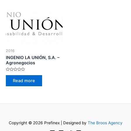
2016
INGENIO LA UNIÓN, S.A. –
Agronegocios
Rated
0
Read more
out
of
5
Copyright © 2026 Prefinex | Designed by
The Broos Agency