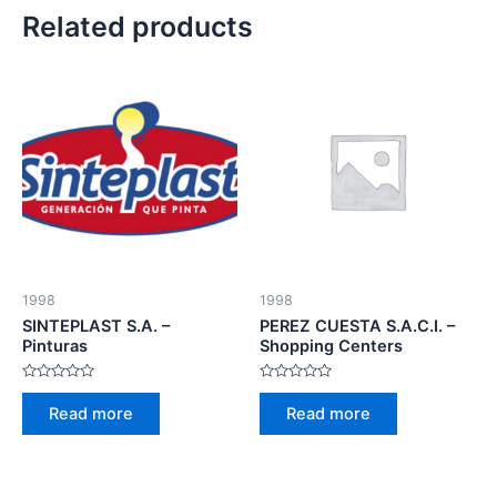
Related products
1998
1998
SINTEPLAST S.A. –
PEREZ CUESTA S.A.C.I. –
Pinturas
Shopping Centers
Rated
Rated
0
0
Read more
Read more
out
out
of
of
5
5