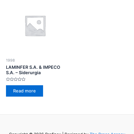
1998
LAMINFER S.A. & IMPECO
S.A. – Siderurgia
Rated
0
Read more
out
of
5