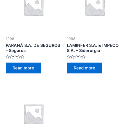
1998
1998
PARANÁ S.A. DE SEGUROS
LAMINFER S.A. & IMPECO
– Seguros
S.A. – Siderurgia
Rated
Rated
0
0
Read more
Read more
out
out
of
of
5
5